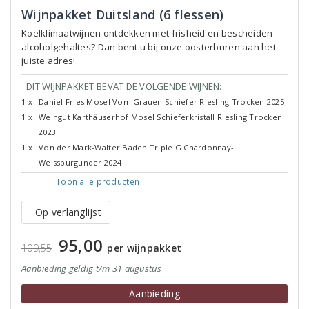
Wijnpakket Duitsland (6 flessen)
Koelklimaatwijnen ontdekken met frisheid en bescheiden
alcoholgehaltes? Dan bent u bij onze oosterburen aan het
juiste adres!
DIT WIJNPAKKET BEVAT DE VOLGENDE WIJNEN:
1 x
Daniel Fries Mosel Vom Grauen Schiefer Riesling Trocken 2025
1 x
Weingut Karthäuserhof Mosel Schieferkristall Riesling Trocken
2023
1 x
Von der Mark-Walter Baden Triple G Chardonnay-
Weissburgunder 2024
Toon alle
producten
Op verlanglijst
95,00
109,55
per wijnpakket
Aanbieding
geldig
t/m 31 augustus
Aanbieding