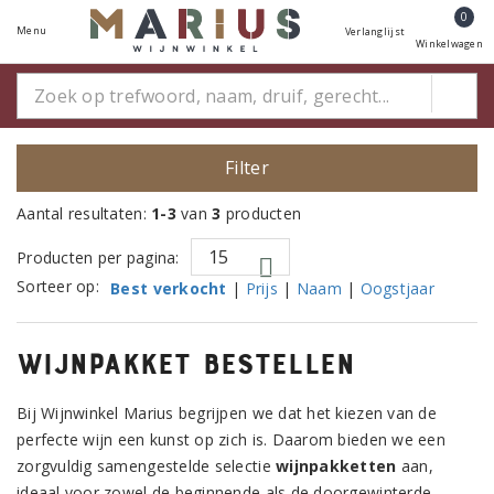
0
Menu
Verlanglijst
Winkelwagen
Filter
Aantal resultaten:
1-3
van
3
producten
Producten per pagina:
Sorteer op:
Best verkocht
|
Prijs
|
Naam
|
Oogstjaar
Wijnpakket bestellen
Bij Wijnwinkel Marius begrijpen we dat het kiezen van de
perfecte wijn een kunst op zich is. Daarom bieden we een
zorgvuldig samengestelde selectie
wijnpakketten
aan,
ideaal voor zowel de beginnende als de doorgewinterde