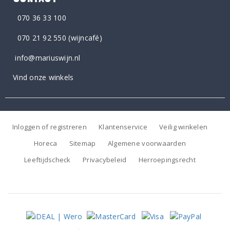
070 36 33 100
070 21 92 550
(wijncafé)
info@mariuswijn.nl
Vind onze winkels
Inloggen of registreren
Klantenservice
Veilig winkelen
Horeca
Sitemap
Algemene voorwaarden
Leeftijdscheck
Privacybeleid
Herroepingsrecht