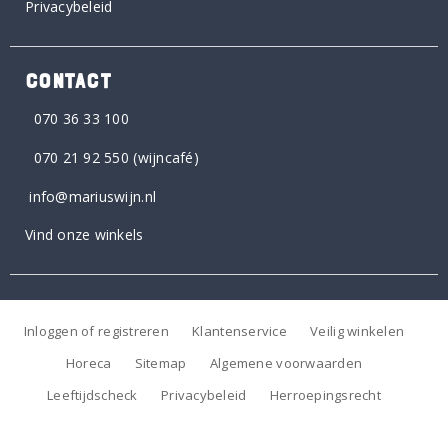
Privacybeleid
CONTACT
070 36 33 100
070 21 92 550
(wijncafé)
info@mariuswijn.nl
Vind onze winkels
Inloggen of registreren
Klantenservice
Veilig winkelen
Horeca
Sitemap
Algemene voorwaarden
Leeftijdscheck
Privacybeleid
Herroepingsrecht