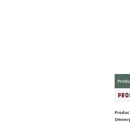
Produ
Pro
Produc
Omver