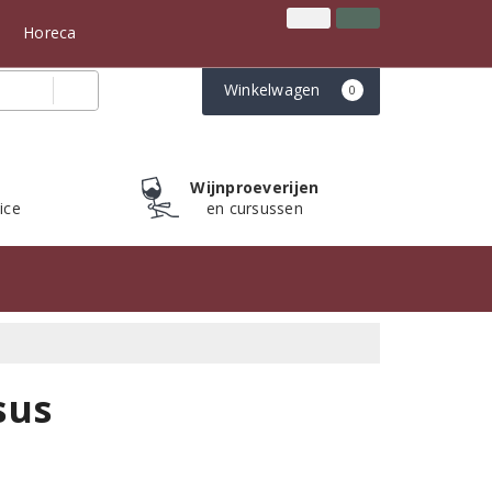
Inloggen
Klantenservice
n
Horeca
Winkelwagen
0
Wijnproeverijen
ice
en cursussen
sus