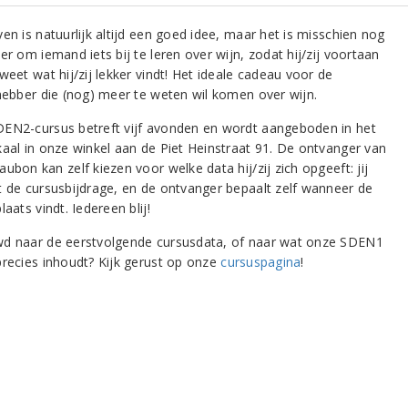
en is natuurlijk altijd een goed idee, maar het is misschien nog
er om iemand iets bij te leren over wijn, zodat hij/zij voortaan
weet wat hij/zij lekker vindt! Het ideale cadeau voor de
fhebber die (nog) meer te weten wil komen over wijn.
EN2-cursus betreft vijf avonden en wordt aangeboden in het
kaal in onze winkel aan de Piet Heinstraat 91. De ontvanger van
ubon kan zelf kiezen voor welke data hij/zij zich opgeeft: jij
t de cursusbijdrage, en de ontvanger bepaalt zelf wanneer de
laats vindt. Iedereen blij!
d naar de eerstvolgende cursusdata, of naar wat onze SDEN1
precies inhoudt? Kijk gerust op onze
cursuspagina
!