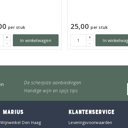
00
25,00
per stuk
per stuk
+
+
In winkelwagen
In winkelwa
-
-
De scherpste aanbiedingen
en
Handige wijn en spijs tips
 MARIUS
KLANTENSERVICE
 Wijnwinkel Den Haag
Leveringsvoorwaarden