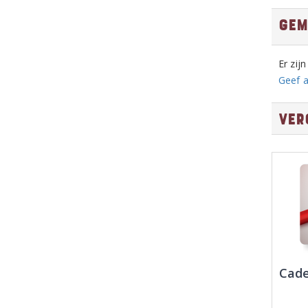
Gem
Er zij
Geef a
Ver
Cade