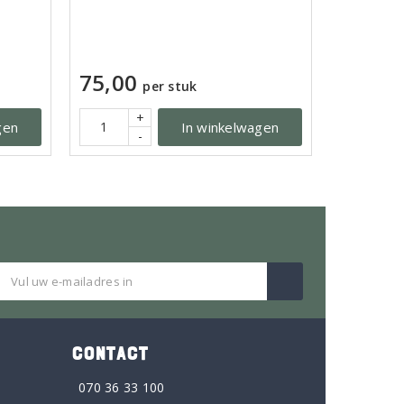
75,00
per stuk
+
gen
In winkelwagen
-
CONTACT
070 36 33 100