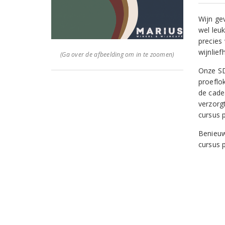
Wijn gev
wel leuk
precies 
wijnlie
(Ga over de afbeelding om in te zoomen)
Onze SD
proeflo
de cadea
verzorg
cursus p
Benieuw
cursus 