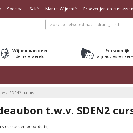
n
Speciaal
Saké
Marius Wijncafé
Proeverijen en cursusse
Wijnen van over
Persoonlijk
de hele wereld
wijnadvies en serv
.w.v. SDEN2 cursus
deaubon t.w.v. SDEN2 cur
 als eerste een beoordeling