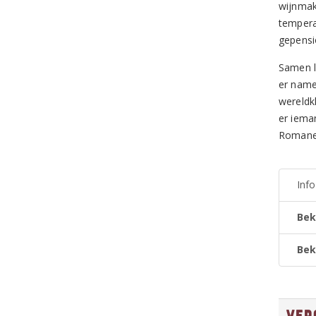
wijnmak
tempera
gepensi
Samen le
er name
wereldk
er iema
Romanei
Inf
Bek
Bek
Ver