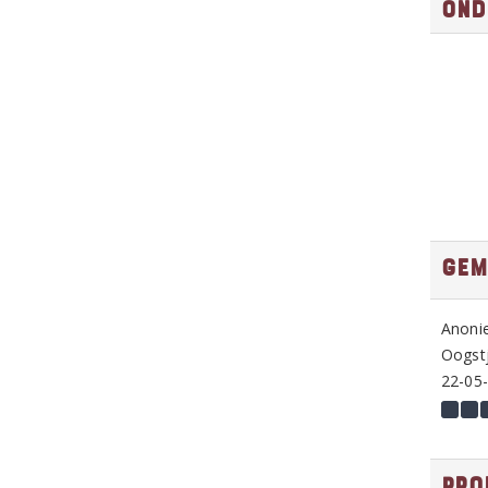
Ond
Gem
Anoni
Oogstj
22-05
Pro