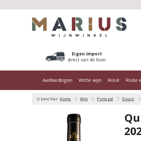
Eigen import
direct van de boer
Aanbiedingen
Witte wijn
Rosé
Rode w
U bent hier:
Home
Wijn
Portugal
Douro
Qu
20