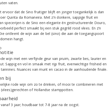
uten vaten.
t ervoor dat de Sino fruitiger blijft en jonger toegankelijk is dan
roer Quinta da Romaneira. Met z’n donkere, sappige fruit en
an specerijen is de Sino een elegante én gestructureerde Douro,
oorbeeld perfect smaakt bij een stuk gegrild rood vlees. En z’n
ie ontleent de wijn aan de bel (
sino
) die aan de toegangspoort
 domein hangt.
notitie
ode wijn met een verfijnde geur van pruim, zwarte bes, laurier en
t. Sappig en vol in smaak met rijp fruit, evenwichtige frisheid en
 tannines. Nuances van munt en cacao in de aanhoudende finale.
n bij
elijke rode wijn om zo te drinken, of mooi te combineren met
e (vlees)gerechten of Hollandse stamppotten.
aarheid
 vanaf 3 jaar; houdbaar tot 7-8 jaar na de oogst.