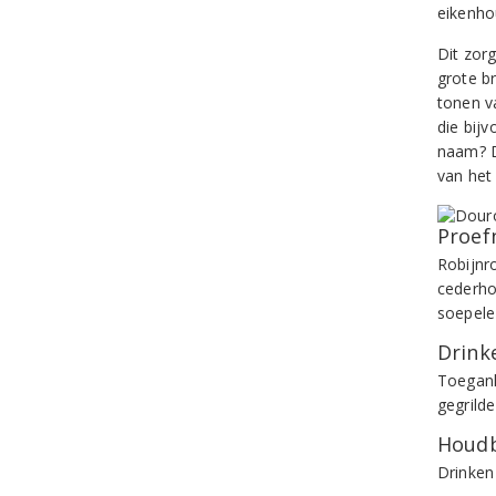
eikenho
Dit zorg
grote b
tonen v
die bijv
naam? D
van het
Proef
Robijnr
cederhou
soepele
Drinke
Toegank
gegrild
Houdb
Drinken