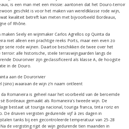
eaux, is een man met een missie: aantonen dat het Douro-terroir
ewoon geschikt is voor het maken van wereldklasse rode wijn,
h wat kwaliteit betreft kan meten met bijvoorbeeld Bordeaux,
ne of Rhône.
maken Seely en wijnmaker Carlos Agrellos op Quinta da
ra niet alleen een prachtige reeks Ports, maar een even zo
ge serie rode wijnen. Daartoe beschikken de twee over het
 terroir: alle historische, steile terraswijngaarden langs de
ende Dourorivier zijn geclassificeerd als klasse A, de hoogste
atie in de Douro.
 da Romaneira is geheel naar het voorbeeld van de beroemde
ssé Bordeaux gemaakt als Romaneira’s tweede wijn. De
ge bestaat uit touriga nacional, touriga franca, tinta roriz en
o. De druiven vergisten gedurende vijf à zes dagen in
ijstalen tanks bij een gecontroleerde temperatuur van 25-28
 Na de vergisting rijpt de wijn gedurende tien maanden in