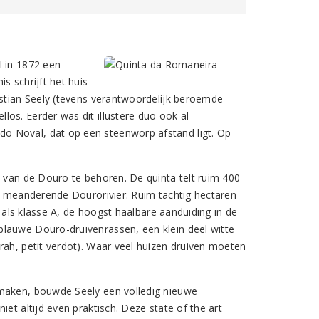
l in 1872 een
s schrijft het huis
istian Seely (tevens verantwoordelijk beroemde
os. Eerder was dit illustere duo ook al
o Noval, dat op een steenworp afstand ligt. Op
p van de Douro te behoren. De quinta telt ruim 400
e, meanderende Dourorivier. Ruim tachtig hectaren
n als klasse A, de hoogst haalbare aanduiding in de
blauwe Douro-druivenrassen, een klein deel witte
rah, petit verdot). Waar veel huizen druiven moeten
 maken, bouwde Seely een volledig nieuwe
et altijd even praktisch. Deze state of the art