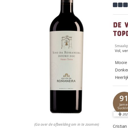
De 
top
Smaakp
Vol, ver
Mooie 
Donker 
Heerlij
9
Jame
Suckli
202
(Ga over de afbeelding om in te zoomen)
Cristia