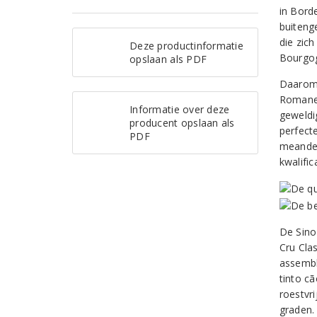
in Bord
buiteng
die zic
Deze productinformatie
Bourgog
opslaan als PDF
Daarom 
Romanei
Informatie over deze
geweldi
producent opslaan als
perfecte
PDF
meander
kwalific
De Sino
Cru Cla
assembla
tinto cã
roestvr
graden.