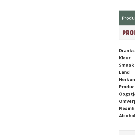
Produ
Pro
Dranks
Kleur
Smaak
Land
Herko
Produc
Oogstj
Omver
Flesin
Alcoho