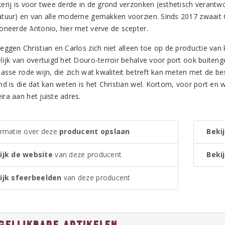
erij is voor twee derde in de grond verzonken (esthetisch verant
tuur) en van alle moderne gemakken voorzien. Sinds 2017 zwaait C
oneerde Antonio, hier met verve de scepter.
ggen Christian en Carlos zich niet alleen toe op de productie van k
lijk van overtuigd het Douro-terroir behalve voor port ook buiten
lasse rode wijn, die zich wat kwaliteit betreft kan meten met de be
nd is die dat kan weten is het Christian wel. Kortom, voor port en 
ra aan het juiste adres.
ormatie over deze
producent opslaan
Bekij
ijk de website
van deze producent
Bekij
ijk sfeerbeelden
van deze producent
gelijkbare artikelen