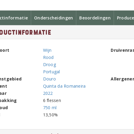
ctinformatie
Onderscheidingen
Beoordelingen
Produce
ductinformatie
oort
Wijn
Druivenra
Rood
Droog
Portugal
mstgebied
Douro
Allergene
ent
Quinta da Romaneira
aar
2022
pakking
6 flessen
houd
750 ml
l
13,50%