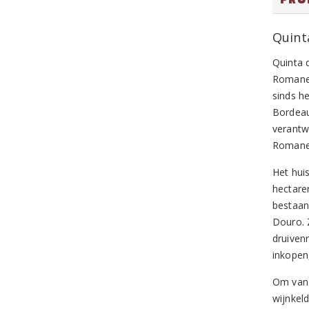
Quint
Quinta 
Romanei
sinds h
Bordeau
verantw
Romanei
Het hui
hectare
bestaan 
Douro. 
druiven
inkopen
Om van 
wijnkeld