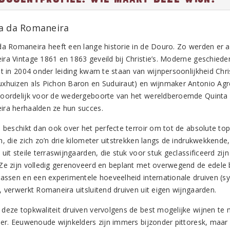
a da Romaneira
da Romaneira heeft een lange historie in de Douro. Zo werden er a
ra Vintage 1861 en 1863 geveild bij Christie’s. Moderne geschiedeni
et in 2004 onder leiding kwam te staan van wijnpersoonlijkheid Chr
xhuizen als Pichon Baron en Suduiraut) en wijnmaker Antonio Agrell
oordelijk voor de wedergeboorte van het wereldberoemde Quinta d
ra herhaalden ze hun succes.
s beschikt dan ook over het perfecte terroir om tot de absolute to
n, die zich zo’n drie kilometer uitstrekken langs de indrukwekkend
uit steile terraswijngaarden, die stuk voor stuk geclassificeerd zij
Ze zijn volledig gerenoveerd en beplant met overwegend de edele 
rassen en een experimentele hoeveelheid internationale druiven (sy
, verwerkt Romaneira uitsluitend druiven uit eigen wijngaarden.
deze topkwaliteit druiven vervolgens de best mogelijke wijnen te
er. Eeuwenoude wijnkelders zijn immers bijzonder pittoresk, maar ni