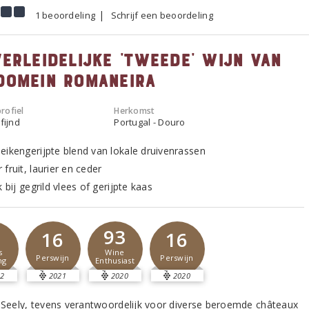
1 beoordeling
Schrijf een beoordeling
verleidelijke 'tweede' wijn van
domein Romaneira
rofiel
Herkomst
fijnd
Portugal - Douro
eikengerijpte blend van lokale druivenrassen
fruit, laurier en ceder
k bij gegrild vlees of gerijpte kaas
1
93
16
16
s
Wine
Perswijn
Perswijn
ng
Enthusiast
2
2021
2020
2020
n Seely, tevens verantwoordelijk voor diverse beroemde châteaux