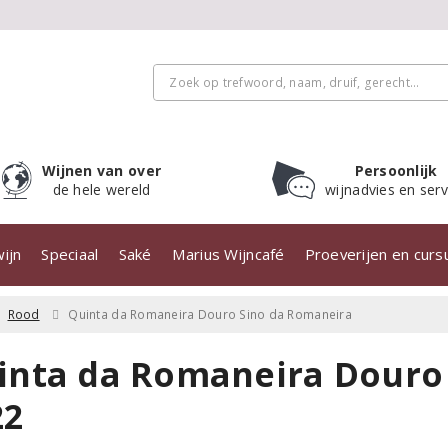
Wijnen van over
Persoonlijk
de hele wereld
wijnadvies en serv
ijn
Speciaal
Saké
Marius Wijncafé
Proeverijen en cur
Rood
Quinta da Romaneira Douro Sino da Romaneira
inta da Romaneira Douro
22