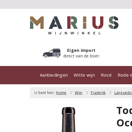
Eigen import
direct van de boer
Aanbiedingen
Witte wijn
Rosé
Rode w
U bent hier:
Home
Wijn
Frankrijk
Languedo
To
Oc