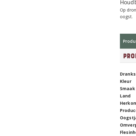
Houdb
Op dron
oogst.
Produ
Pro
Dranks
Kleur
Smaak
Land
Herko
Produc
Oogstj
Omver
Flesin