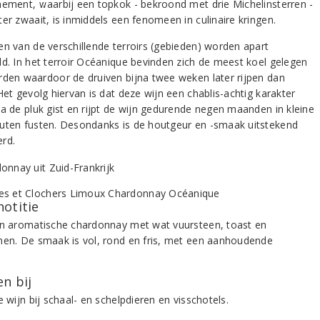
nement, waarbij een topkok - bekroond met drie Michelinsterren -
er zwaait, is inmiddels een fenomeen in culinaire kringen.
en van de verschillende terroirs (gebieden) worden apart
ld. In het terroir Océanique bevinden zich de meest koel gelegen
rden waardoor de druiven bijna twee weken later rijpen dan
Het gevolg hiervan is dat deze wijn een chablis-achtig karakter
Na de pluk gist en rijpt de wijn gedurende negen maanden in kleine
uten fusten. Desondanks is de houtgeur en -smaak uitstekend
rd.
notitie
en aromatische chardonnay met wat vuursteen, toast en
nen. De smaak is vol, rond en fris, met een aanhoudende
.
n bij
e wijn bij schaal- en schelpdieren en visschotels.