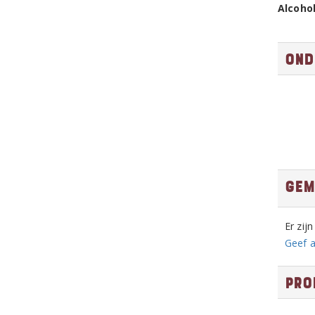
Alcoho
Ond
Gem
Er zij
Geef a
Pro