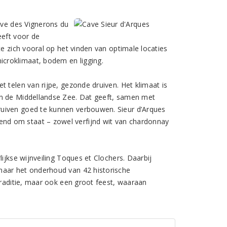
Cave des Vignerons du
eeft voor de
te zich vooral op het vinden van optimale locaties
croklimaat, bodem en ligging.
 telen van rijpe, gezonde druiven. Het klimaat is
en de Middellandse Zee. Dat geeft, samen met
ruiven goed te kunnen verbouwen. Sieur d’Arques
nd om staat – zowel verfijnd wit van chardonnay
ijkse wijnveiling Toques et Clochers. Daarbij
naar het onderhoud van 42 historische
traditie, maar ook een groot feest, waaraan