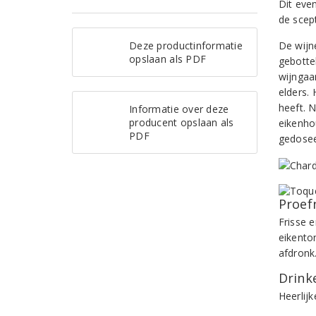
Dit eve
de scept
Deze productinformatie
De wijn
opslaan als PDF
gebotte
wijngaa
elders. 
heeft. 
Informatie over deze
producent opslaan als
eikenho
PDF
gedosee
Proef
Frisse 
eikento
afdronk
Drinke
Heerlijk