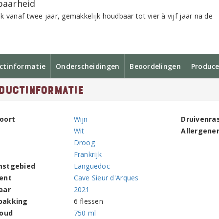
aarheid
k vanaf twee jaar, gemakkelijk houdbaar tot vier à vijf jaar na de
ctinformatie
Onderscheidingen
Beoordelingen
Produce
ductinformatie
oort
Wijn
Druivenra
Wit
Allergene
Droog
Frankrijk
mstgebied
Languedoc
ent
Cave Sieur d'Arques
aar
2021
pakking
6 flessen
houd
750 ml