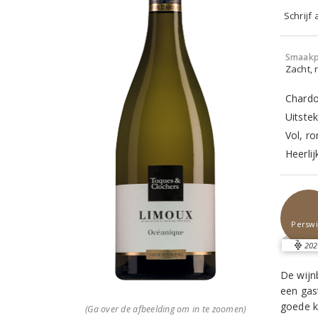
Schrijf
Smaakp
Zacht, r
Chardo
Uitste
Vol, r
Heerlij
Perswi
202
De wijn
een gas
goede k
(Ga over de afbeelding om in te zoomen)