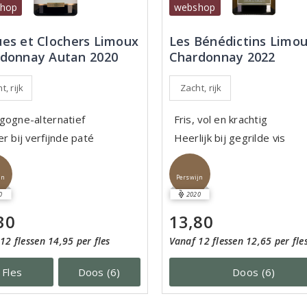
hop
webshop
es et Clochers Limoux
Les Bénédictins Limo
donnay Autan 2020
Chardonnay 2022
t, rijk
Zacht, rijk
gogne-alternatief
Fris, vol en krachtig
r bij verfijnde paté
Heerlijk bij gegrilde vis
jn
Perswijn
0
2020
30
13,80
12 flessen 14,95 per fles
Vanaf 12 flessen 12,65 per fle
Fles
Doos (6)
Doos (6)