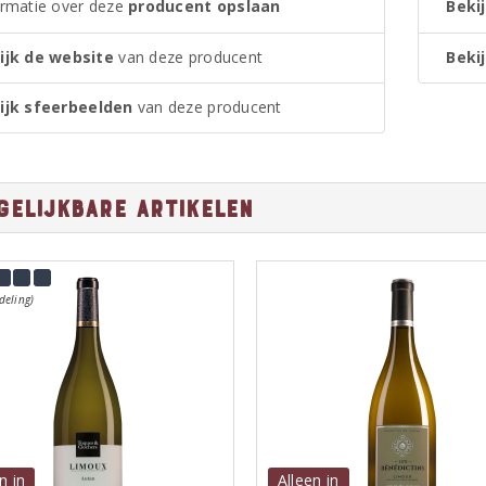
ormatie over deze
producent opslaan
Bekij
ijk de website
van deze producent
Bekij
ijk sfeerbeelden
van deze producent
gelijkbare artikelen
deling)
n in
Alleen in