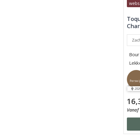
webs
Toqu
Char
Zach
Bour
Lekke
Perswi
202
16,
Vanaf 