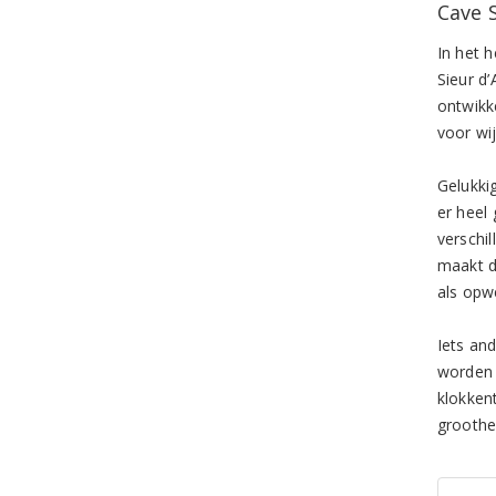
Cave 
In het 
Sieur d
ontwikk
voor wi
Gelukki
er heel
verschi
maakt d
als opw
Iets and
worden 
klokken
groothe