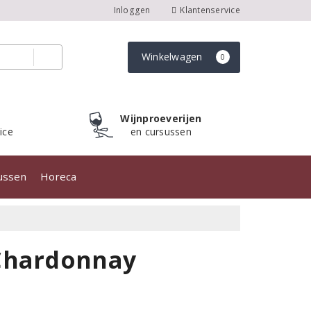
Inloggen
Klantenservice
Winkelwagen
0
Wijnproeverijen
ice
en cursussen
sussen
Horeca
 Chardonnay