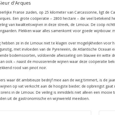
Sieur d'Arques
heerlijke Franse zuiden, op 25 kilometer van Carcassonne, ligt de 
’Arques. Een grote coöperatie – 2800 hectare – die veel betekend h
eling van kwaliteitswijnen in deze streek, de Limoux. De coöp richt
jngaarden. Plekken waar alles samenkomt voor goede wijnbouw: mi
g hebben ze in de Limoux niet te klagen over mogelijkheden voor het
 gunstig, met invloeden van de Pyreneeën, de Atlantische Oceaan 
llende bodemsoorten, voldoende afwisseling om blauwe én witte d
an ook – naast de mousserende wijnen waar deze coöperatie beke
ekkend rood van pinot noir.
ers waar dit ambitieuze bedrijf mee aan de weg timmert, is de jaarl
wijnen op vat verkocht aan de hoogste bieder; de opbrengst gaat 
torens in de Limoux. De veiling is inmiddels niet alleen een mooie 
den uit de gastronomische en wijnwereld meedoen.