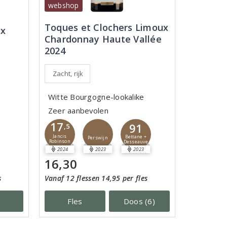
webshop
Toques et Clochers Limoux
ux
Chardonnay Haute Vallée
2024
Zacht, rijk
Witte Bourgogne-lookalike
Zeer aanbevolen
17
91
,5
Jancis
Bettane +
Perswijn
Robinson
Desseauve
2024
2023
2023
16,30
s
Vanaf 12 flessen 14,95 per fles
Fles
Doos (6)