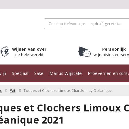
Wijnen van over
Persoonlijk
de hele wereld
wijnadvies en serv
ijn
Speciaal
Saké
Marius Wijncafé
Proeverijen en cur
c
Wit
Toques et Clochers Limoux Chardonnay Océanique
ques et Clochers Limoux
éanique 2021