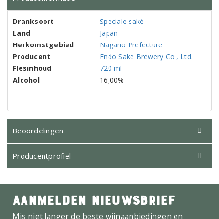
Dranksoort
Speciale saké
Land
Japan
Herkomstgebied
Nagano Prefecture
Producent
Endo Sake Brewery Co., Ltd.
Flesinhoud
720 ml
Alcohol
16,00%
Beoordelingen
Producentprofiel
AANMELDEN NIEUWSBRIEF
Mis niet langer de beste wijnaanbiedingen en