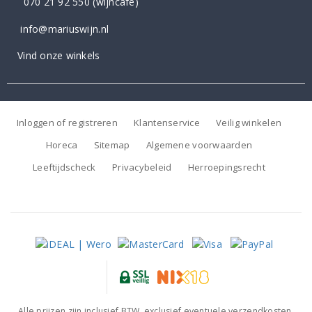
070 21 92 550
(wijncafé)
info@mariuswijn.nl
Vind onze winkels
Inloggen of registreren
Klantenservice
Veilig winkelen
Horeca
Sitemap
Algemene voorwaarden
Leeftijdscheck
Privacybeleid
Herroepingsrecht
Alle prijzen zijn inclusief BTW, exclusief eventuele verzendkosten.