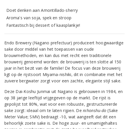
Doet denken aan Amontillado-sherry
Aroma's van soja, spek en stroop
Fantastisch bij dessert of kaasplankje!
Endo Brewery (Nagano prefectuur) produceert hoogwaardige
sake door middel van het toepassen van oude
brouwmethoden, en kan dus met recht een traditionele
brouwerij genoemd worden: de brouwerij is ten slotte al 150
jaar in het bezit van de familie! De focus van deze brouwerij
ligt op de rijstsoort Miyama-nishiki, dit in combinatie met het
zuivere bergwater zorgt voor een zachte, elegante stijl sake.
Deze Dai-Koshu Junmai uit Nagano is gebrouwen in 1984, en
op 38 jarige leeftijd vrijgegeven op de markt. De rijst is
gepolijst tot 80%, wat voor een robuuste, gestructureerde
sake zorgt: ideaal om te laten rijpen. De
nihonshu-do
(Sake
Meter Value; SMV) bedraagt -10, wat aangeeft dat dit een
behoorlijk zoete sake is. De hoge zuur- en umamigehaltes