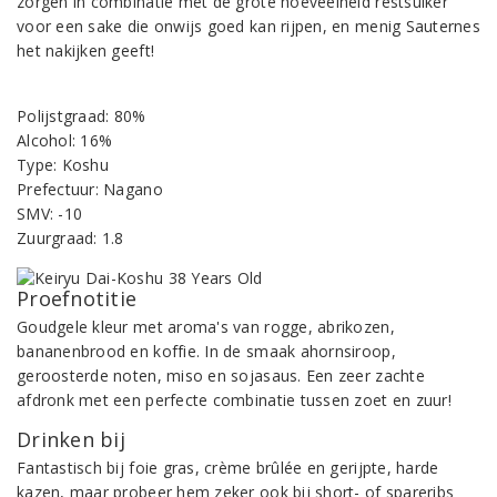
zorgen in combinatie met de grote hoeveelheid restsuiker
voor een sake die onwijs goed kan rijpen, en menig Sauternes
het nakijken geeft!
Polijstgraad: 80%
Alcohol: 16%
Type: Koshu
Prefectuur: Nagano
SMV: -10
Zuurgraad: 1.8
Proefnotitie
Goudgele kleur met aroma's van rogge, abrikozen,
bananenbrood en koffie. In de smaak ahornsiroop,
geroosterde noten, miso en sojasaus. Een zeer zachte
afdronk met een perfecte combinatie tussen zoet en zuur!
Drinken bij
Fantastisch bij foie gras, crème brûlée en gerijpte, harde
kazen, maar probeer hem zeker ook bij short- of spareribs