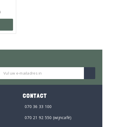
s
CONTACT
070 36 33 100
070 21 92 550
(wijncafé)