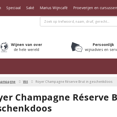
n
Speciaal
Saké
Marius Wijncafé
Proeverijen en cursusse
Wijnen van over
Persoonlijk
de hele wereld
wijnadvies en serv
hampagne
Wit
Royer Champagne Réserve Brut in geschenkdoos
yer Champagne Réserve B
schenkdoos