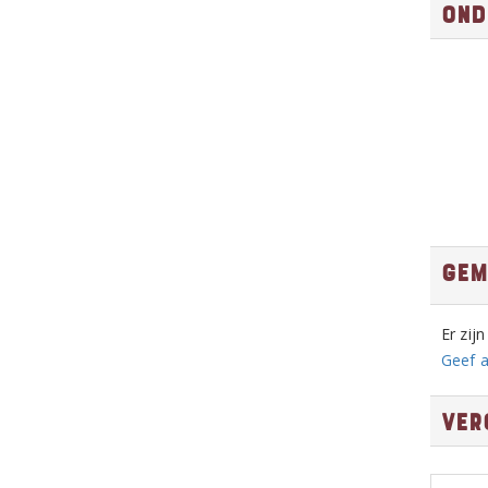
Ond
Gem
Er zij
Geef a
Ver