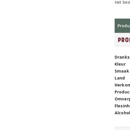
Het bes
Produ
Pro
Dranks
Kleur
Smaak
Land
Herko
Produc
Omver
Flesin
Alcoho