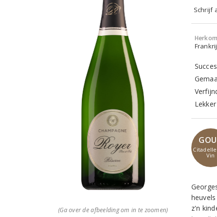
Schrijf
Herkom
Frankr
Succes
Gemaak
Verfij
Lekker 
GOU
Citadell
Vin
Georges
heuvels
z'n kin
(Ga over de afbeelding om in te zoomen)