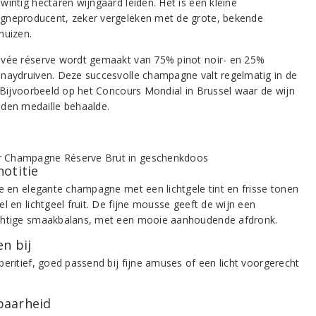
wintig hectaren wijngaard leiden. Het is een kleine
neproducent, zeker vergeleken met de grote, bekende
huizen.
vée réserve wordt gemaakt van 75% pinot noir- en 25%
naydruiven. Deze succesvolle champagne valt regelmatig in de
. Bijvoorbeeld op het Concours Mondial in Brussel waar de wijn
den medaille behaalde.
notitie
de en elegante champagne met een lichtgele tint en frisse tonen
l en lichtgeel fruit. De fijne mousse geeft de wijn een
htige smaakbalans, met een mooie aanhoudende afdronk.
n bij
peritief, goed passend bij fijne amuses of een licht voorgerecht
aarheid