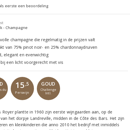
 als eerste een beoordeling
st
ijk - Champagne
volle champagne die regelmatig in de prijzen valt
t van 75% pinot noir- en 25% chardonnaydruiven
nd, elegant en evenwichtig
bij een licht voorgerecht met vis
15
D
GOUD
,5
es du
Challenge
Perswijn
Intl.
 Royer plantte in 1960 zijn eerste wijngaarden aan, op de
 van het dorpje Landreville, midden in de Côte des Bars. Het zijn
deren en kleinkinderen die anno 2010 het bedrijf met inmiddels