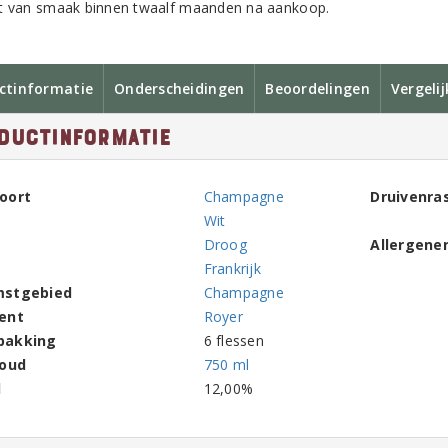
t van smaak binnen twaalf maanden na aankoop.
ctinformatie
Onderscheidingen
Beoordelingen
Vergeli
ductinformatie
oort
Champagne
Druivenra
Wit
Droog
Allergene
Frankrijk
mstgebied
Champagne
ent
Royer
pakking
6 flessen
houd
750 ml
l
12,00%