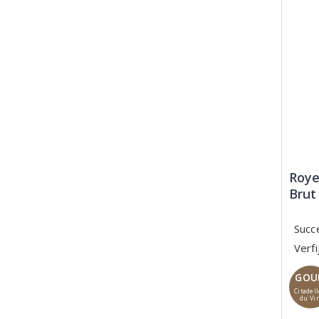
Roye
Brut
Succ
Verf
GOU
Citadel
du Vi