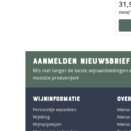
31,
Vanaf 
AANMELDEN NIEUWSBRIEF
Mis niet langer de beste wijnaanbiedingen 
mooiste proeverijen!
WIJNINFORMATIE
OVER
Persoonlijk wijnadvies
Marius
Wijnblog
Marius
Wijnspijswijzer
Marius