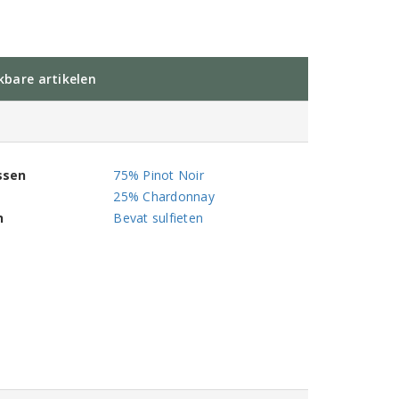
jkbare artikelen
ssen
75% Pinot Noir
25% Chardonnay
n
Bevat sulfieten