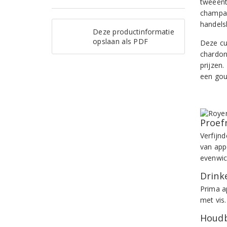
tweeënt
champag
handels
Deze productinformatie
opslaan als PDF
Deze cu
chardon
prijzen
een gou
Proef
Verfijn
van appe
evenwic
Drinke
Prima a
met vis.
Houdb