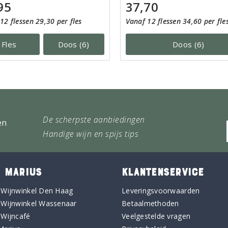
95
37,70
12 flessen 29,30 per fles
Vanaf 12 flessen 34,60 per fle
Fles
Doos (6)
Doos (6)
De scherpste aanbiedingen
en
Handige wijn en spijs tips
 MARIUS
KLANTENSERVICE
 Wijnwinkel Den Haag
Leveringsvoorwaarden
 Wijnwinkel Wassenaar
Betaalmethoden
 Wijncafé
Veelgestelde vragen