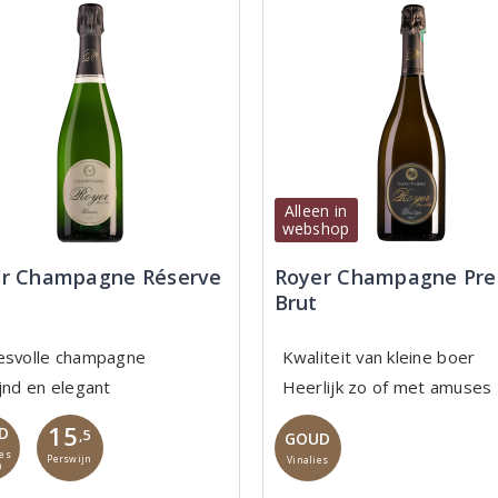
Alleen in
webshop
r Champagne Réserve
Royer Champagne Pre
Brut
esvolle champagne
Kwaliteit van kleine boer
ijnd en elegant
Heerlijk zo of met amuses
15
D
,5
GOUD
les
Perswijn
Vinalies
n