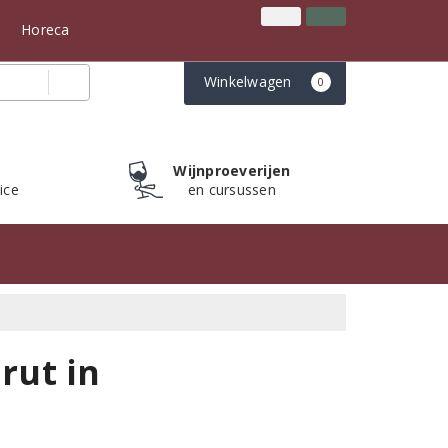
Inloggen
Klantenservice
n
Horeca
Winkelwagen
0
Wijnproeverijen
ice
en cursussen
rut in