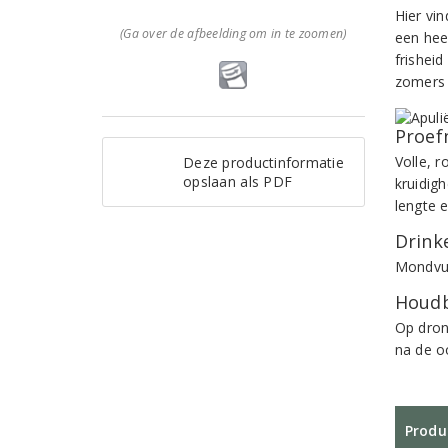
Hier vin
(Ga over de afbeelding om in te zoomen)
een hee
frisheid
zomers b
Proef
Volle, 
Deze productinformatie
opslaan als PDF
kruidig
lengte 
Drinke
Mondvull
Houdb
Op dron
na de o
Produ