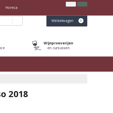
Inloggen
Klantenservice
n
Horeca
Winkelwagen
0
Wijnproeverijen
ice
en cursussen
so 2018