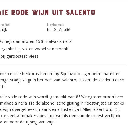
aie rode wijn uit Salento
rofiel
Herkomst
 rijk
Italië - Apulië
% negroamaro en 15% malvasia nera
oegankelijk, vol en zwoel van smaak
 bij geroosterd vlees
ntroleerde herkomstbenaming Squinzano - genoemd naar het
mige stadje - ligt in het hart van Salento, tussen de steden Lecce
isi.
aaie volle rode wijn wordt gemaakt van 85% negroamarodruiven
alvasia nera. Na de alcoholische gisting in roestvrijstalen tanks
 wijn overgeheveld naar kleine fusten van Allier-eikenhout. Dit
oor veel wijnmakers beschouwd als een van de meest verfijnde
rten voor de rijping van wijn.