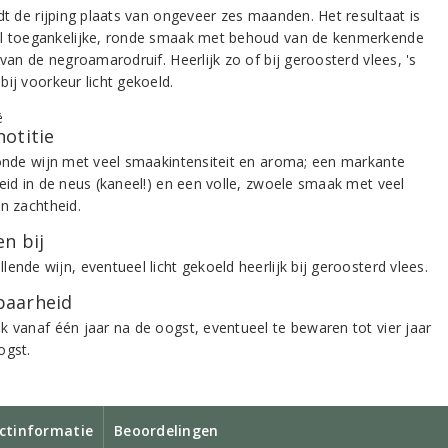
dt de rijping plaats van ongeveer zes maanden. Het resultaat is
l toegankelijke, ronde smaak met behoud van de kenmerkende
 van de negroamarodruif. Heerlijk zo of bij geroosterd vlees, 's
ij voorkeur licht gekoeld.
notitie
ronde wijn met veel smaakintensiteit en aroma; een markante
heid in de neus (kaneel!) en een volle, zwoele smaak met veel
en zachtheid.
n bij
ende wijn, eventueel licht gekoeld heerlijk bij geroosterd vlees.
aarheid
k vanaf één jaar na de oogst, eventueel te bewaren tot vier jaar
ogst.
ctinformatie
Beoordelingen