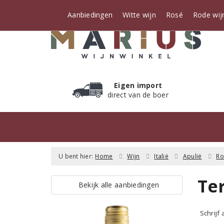
Aanbiedingen
Witte wijn
Rosé
Rode wij
Eigen import
direct van de boer
U bent hier:
Home
Wijn
Italië
Apulië
R
Te
Bekijk alle aanbiedingen
Schrijf