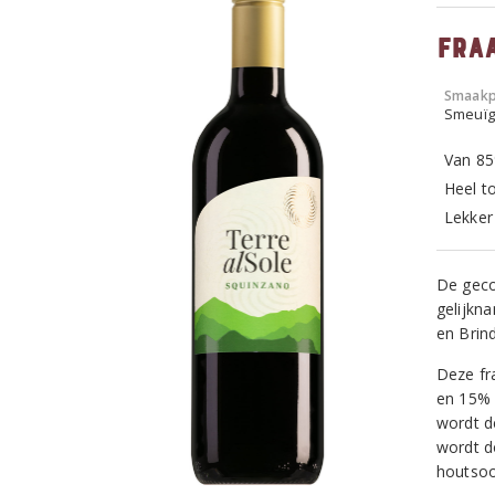
Fra
Smaakp
Smeuïg,
Van 85
Heel t
Lekker
De geco
gelijkna
en Brind
Deze fr
en 15% m
wordt de
wordt d
houtsoo