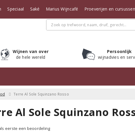
n
Speciaal
Saké
Marius Wijncafé
Proeverijen en cursusse
Wijnen van over
Persoonlijk
de hele wereld
wijnadvies en serv
ood
Terre Al Sole Squinzano Rosso
rre Al Sole Squinzano Ros
 als eerste een beoordeling