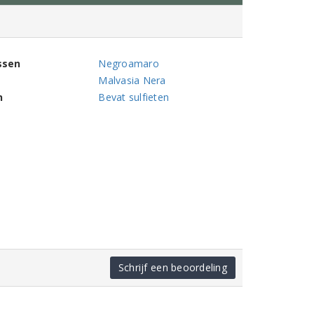
ssen
Negroamaro
Malvasia Nera
n
Bevat sulfieten
Schrijf een beoordeling