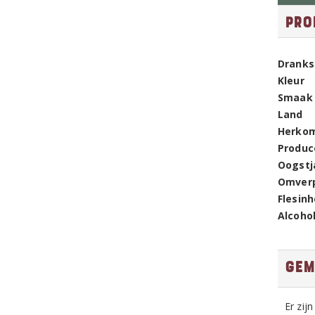
Pro
Dranks
Kleur
Smaak
Land
Herko
Produc
Oogstj
Omver
Flesin
Alcoho
Gem
Er zij