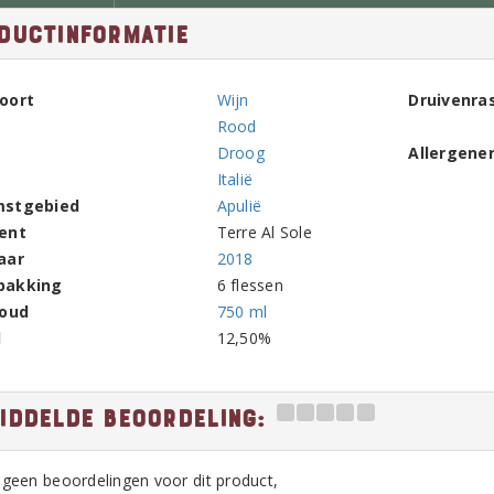
ductinformatie
oort
Wijn
Druivenra
Rood
Droog
Allergene
Italië
mstgebied
Apulië
ent
Terre Al Sole
aar
2018
pakking
6 flessen
houd
750 ml
l
12,50%
iddelde beoordeling:
n geen beoordelingen voor dit product,