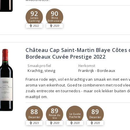
92
90
James
Wine
Suckling
Enthusiast
2022
2020
Château Cap Saint-Martin Blaye Côtes 
Bordeaux Cuvée Prestige 2022
Smaakprofiel
Herkomst
Krachtig, stevig
Frankrijk - Bordeaux
Franse rode wijn, vol en krachtig van smaak en met een v
aroma van eikenhout. Goed te combineren met rood vlee
zoals entrecote en tournedos - maar ook lekker buiten d
maaltijd om.
89
88
89
Le Guide
Revue du
Hachette
Decanter
Decanter
Vin
2023
2020
2020
2020