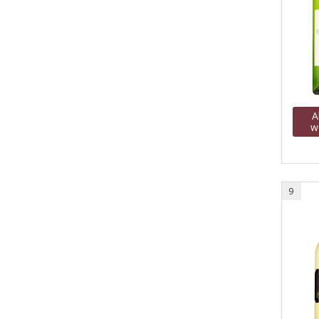
A
w
9