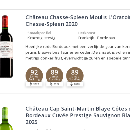
Château Chasse-Spleen Moulis L'Oratoi
Chasse-Spleen 2020
Smaakprofiel
Herkomst
Krachtig, stevig
Frankrijk - Bordeaux
Heerlijke rode Bordeaux met een verfijnde geur van kers
pruim, blauwe bes, laurier en ceder. De smaak is vol en 
met rijp donker fruit, evenwichtige zuren en soepele tan
92
89
89
James
James
James
Suckling
Suckling
Suckling
2022
2021
2020
Château Cap Saint-Martin Blaye Côtes 
Bordeaux Cuvée Prestige Sauvignon Bl
2025