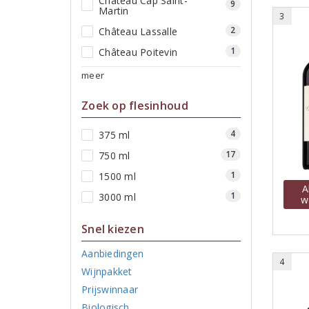
Château Cap Saint-
9
Martin
3
2
Château Lassalle
1
Château Poitevin
meer
Zoek op flesinhoud
4
375 ml
17
750 ml
1
1500 ml
A
1
3000 ml
w
Snel kiezen
Aanbiedingen
4
Wijnpakket
Prijswinnaar
Biologisch