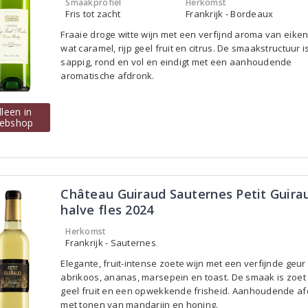
Smaakprofiel
Herkomst
Fris tot zacht
Frankrijk - Bordeaux
Fraaie droge witte wijn met een verfijnd aroma van eike
wat caramel, rijp geel fruit en citrus. De smaakstructuur i
sappig, rond en vol en eindigt met een aanhoudende
aromatische afdronk.
lleen in
ebshop
Château Guiraud Sauternes Petit Guira
halve fles 2024
Herkomst
Frankrijk - Sauternes
Elegante, fruit-intense zoete wijn met een verfijnde geur
abrikoos, ananas, marsepein en toast. De smaak is zoet 
geel fruit en een opwekkende frisheid. Aanhoudende a
met tonen van mandarijn en honing.