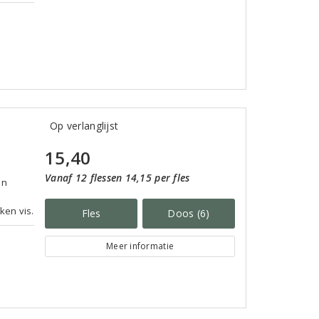
Op verlanglijst
15,40
Vanaf 12 flessen 14,15 per fles
an
ken vis.
Fles
Doos (6)
Meer informatie