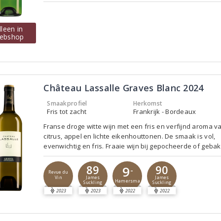
lleen in
ebshop
Château Lassalle Graves Blanc 2024
Smaakprofiel
Herkomst
Fris tot zacht
Frankrijk - Bordeaux
Franse droge witte wijn met een fris en verfijnd aroma v
citrus, appel en lichte eikenhouttonen. De smaak is vol,
evenwichtig en fris. Fraaie wijn bij gepocheerde of gebak
89
90
9
-
Revue du
Vin
James
James
Hamersma
Suckling
Suckling
2023
2023
2022
2022