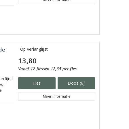
de
Op verlanglijst
13,80
Vanaf 12 flessen 12,65 per fles
erfijnd
Fles
Doos (6)
s -
e
Meer informatie