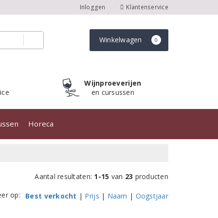
Inloggen
Klantenservice
Winkelwagen
0
Wijnproeverijen
ice
en cursussen
sussen
Horeca
Aantal resultaten:
1-15
van
23
producten
eer op:
Best verkocht
|
Prijs
|
Naam
|
Oogstjaar