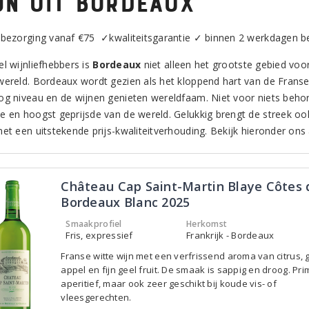
jn uit Bordeaux
 bezorging vanaf €75 ✓kwaliteitsgarantie ✓ binnen 2 werkdagen 
el wijnliefhebbers is
Bordeaux
niet alleen het grootste gebied voor
wereld. Bordeaux wordt gezien als het kloppend hart van de Frans
og niveau en de wijnen genieten wereldfaam. Niet voor niets beh
e en hoogst geprijsde van de wereld. Gelukkig brengt de streek o
met een uitstekende prijs-kwaliteitverhouding. Bekijk hieronder on
Château Cap Saint-Martin Blaye Côtes 
Bordeaux Blanc 2025
Smaakprofiel
Herkomst
Fris, expressief
Frankrijk - Bordeaux
Franse witte wijn met een verfrissend aroma van citrus,
appel en fijn geel fruit. De smaak is sappig en droog. Pr
aperitief, maar ook zeer geschikt bij koude vis- of
vleesgerechten.