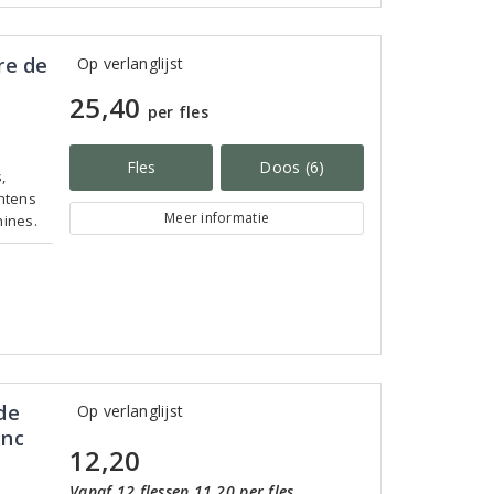
re de
Op verlanglijst
25,40
per fles
Fles
Doos (6)
,
intens
Meer informatie
nines.
de
Op verlanglijst
anc
12,20
Vanaf 12 flessen 11,20 per fles