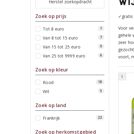
Wi
Herstel zoekopdracht
Zoek op prijs
✓gratis
Voor ve
1
Tot 8 euro
gehele 
7
Van 8 tot 15 euro
zeer ho
9
Van 15 tot 25 euro
gezocht
6
Van 25 tot 9999 euro
voort, 
Zoek op kleur
1
18
Rood
5
Wit
Zoek op land
23
Frankrijk
Zoek op herkomstgebied