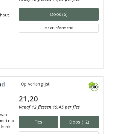
Doos (6)
nhout,
s
Meer informatie
ud
Op verlanglijst
21,20
Vanaf 12 flessen 19,45 per fles
 van
met rijp
Fles
Doos (12)
fdronk