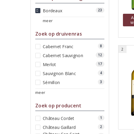
23
Bordeaux
A
meer
w
Zoek op druivenras
8
Cabernet Franc
2
12
Cabernet Sauvignon
17
Merlot
4
Sauvignon Blanc
3
Sémillon
meer
Zoek op producent
1
Château Cordet
2
Château Gaillard