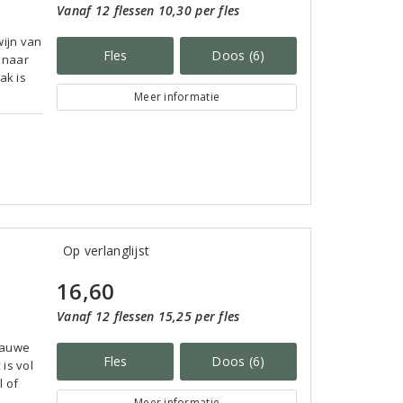
Vanaf 12 flessen 10,30 per fles
wijn van
Fles
Doos (6)
k naar
ak is
Meer informatie
Op verlanglijst
16,60
Vanaf 12 flessen 15,25 per fles
blauwe
Fles
Doos (6)
is vol
l of
Meer informatie