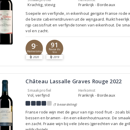
Krachtig, stevig
Frankrijk - Bordeaux
Soepele en verfijnde, in eikenhout gerijpte Franse rode 
de beste cabernetdruiven uit de wijngaard. Ruikt heerlij
rijp cassisfruit en verfijnde tonen van eikenhout. De sma
vol en zacht.
91
9
-
Revue du
Hamersma
Vin
2020
2019
Château Lassalle Graves Rouge 2022
Smaakprofiel
Herkomst
Vol, verfijnd
Frankrijk - Bordeaux
(1 beoordeling)
Franse rode wijn met de geur van rijp rood fruit - zoals 
bessen en bramen - én een eikenhoutnuance. De smaak 
en zacht. Fraaie wijn bij vele (vlees-)gerechten van de gril
wildschotels.