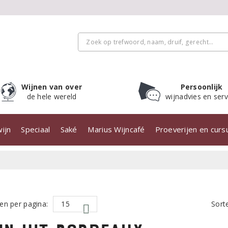
Wijnen van over
Persoonlijk
de hele wereld
wijnadvies en serv
ijn
Speciaal
Saké
Marius Wijncafé
Proeverijen en cur
en per pagina:
Sort