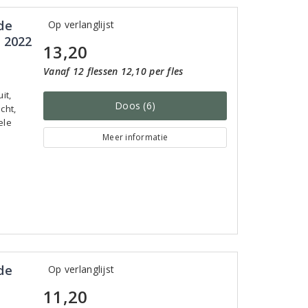
de
Op verlanglijst
 2022
13,20
Vanaf 12 flessen 12,10 per fles
it,
Doos (6)
cht,
ele
Meer informatie
de
Op verlanglijst
11,20