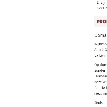
Er zij
Geef a
Pro
Domai
Wijnmaa
André O
La Livi
Op doma
zonder 
Domaine
deze wi
familie
niets o
Sinds b