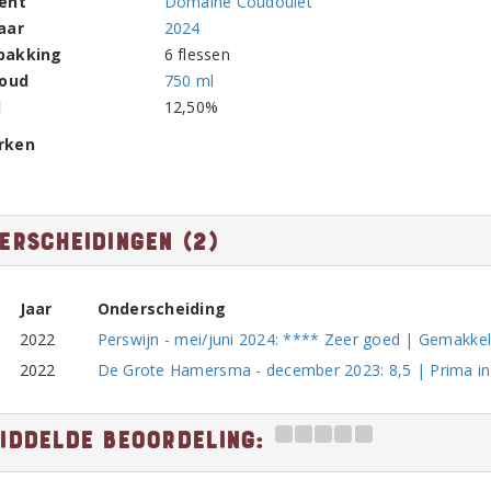
ent
Domaine Coudoulet
aar
2024
pakking
6 flessen
houd
750 ml
l
12,50%
rken
erscheidingen (2)
Jaar
Onderscheiding
2022
Perswijn - mei/juni 2024: **** Zeer goed | Gemakkel
2022
De Grote Hamersma - december 2023: 8,5 | Prima in
iddelde beoordeling: