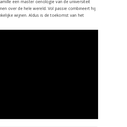
amille een master oenologie van de universiteit
nen over de hele wereld. Vol passie combineert hij
kelijke wijnen. Aldus is de toekomst van het