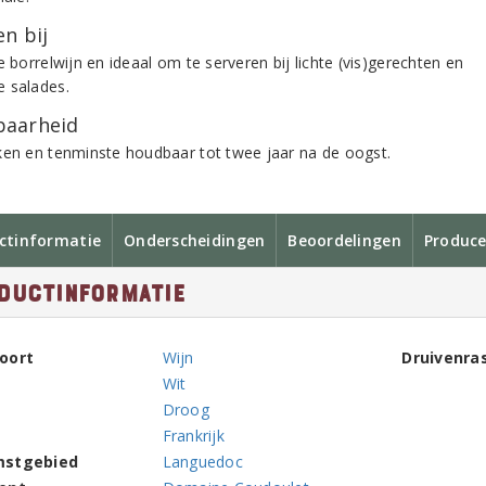
n bij
e borrelwijn en ideaal om te serveren bij lichte (vis)gerechten en
 salades.
aarheid
ken en tenminste houdbaar tot twee jaar na de oogst.
ctinformatie
Onderscheidingen
Beoordelingen
Produce
ductinformatie
oort
Wijn
Druivenra
Wit
Droog
Frankrijk
mstgebied
Languedoc