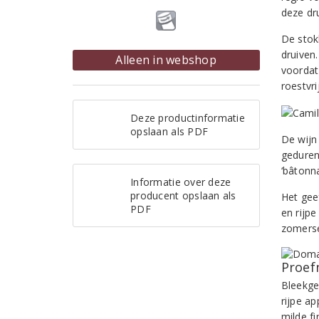
deze dr
De stok
druiven.
Alleen in webshop
voordat 
roestvri
Deze productinformatie
opslaan als PDF
De wijn 
geduren
‘bâtonn
Informatie over deze
producent opslaan als
Het gee
PDF
en rijpe
zomerse
Proef
Bleekge
rijpe a
milde fi