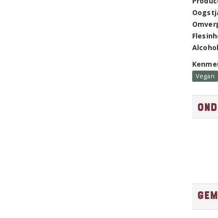
Produc
Oogstj
Omver
Flesin
Alcoho
Kenme
Vegan
Ond
Gem