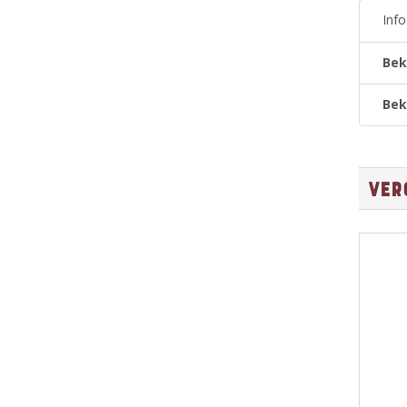
Inf
Bek
Bek
Ver