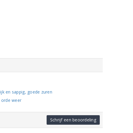
ijk en sappig, goede zuren
 orde weer
Schrijf een beoordeling