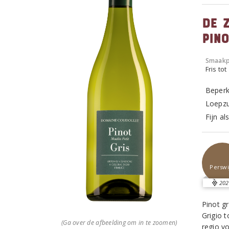
De 
Pino
Smaakp
Fris tot
Beperk
Loepzu
Fijn al
Perswi
202
Pinot gr
Grigio 
(Ga over de afbeelding om in te zoomen)
regio v