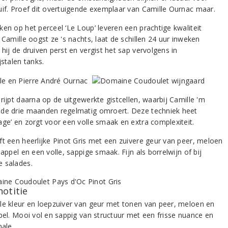
uif. Proef dit overtuigende exemplaar van Camille Ournac maar.
ken op het perceel ‘Le Loup’ leveren een prachtige kwaliteit
 Camille oogst ze 's nachts, laat de schillen 24 uur inweken
hij de druiven perst en vergist het sap vervolgens in
jstalen tanks.
rijpt daarna op de uitgewerkte gistcellen, waarbij Camille 'm
de drie maanden regelmatig omroert. Deze techniek heet
age’ en zorgt voor een volle smaak en extra complexiteit.
ft een heerlijke Pinot Gris met een zuivere geur van peer, meloen
 appel en een volle, sappige smaak. Fijn als borrelwijn of bij
 salades.
notitie
le kleur en loepzuiver van geur met tonen van peer, meloen en
ppel. Mooi vol en sappig van structuur met een frisse nuance en
nale.