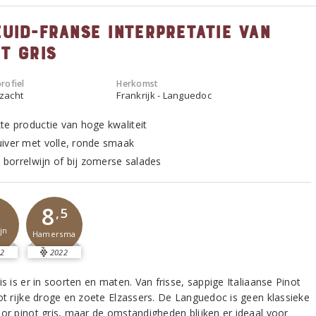
Zuid-Franse interpretatie van
t Gris
rofiel
Herkomst
 zacht
Frankrijk - Languedoc
te productie van hoge kwaliteit
iver met volle, ronde smaak
s borrelwijn of bij zomerse salades
8
,5
jn
Hamersma
2
2022
is is er in soorten en maten. Van frisse, sappige Italiaanse Pinot
tot rijke droge en zoete Elzassers. De Languedoc is geen klassieke
oor pinot gris, maar de omstandigheden blijken er ideaal voor