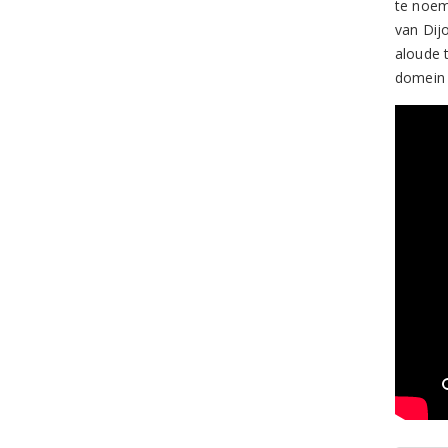
te noem
van Dij
aloude 
domein