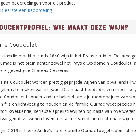
n geen beoordelingen voor dit product,
ls eerste een beoordeling
ducentprofiel: Wie maakt deze wijn?
ne Coudoulet
kfamilie maakt al sinds 1840 wijn in het Franse zuiden. De kundige
urnac is het brein achter zowel het Pays d’Oc-domein Coudoulet, al
nière gevestigde Chãteau Cesseras.
ine Coudoulet worden prettig geprijsde wijnen van opvallende kw
gebruik te maken van irrigatie. Dat maakt het de druiven moeilijker
 Coudoulet is onder andere bekend om zijn mooie wijnen van viog
jn fris en lichtvoetig te houden en de familie Ournac weet precie
 indrukwekkende, serieuze appellatiewijnen op basis van overwege
ntvangen deze wijnen lovende reacties van de internationale wijnpe
egin 2019 is Pierre André’s zoon Camille Ournac toegetreden tot he