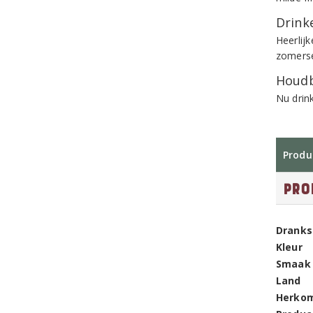
Drinke
Heerlijk
zomerse
Houdb
Nu drin
Produ
Pro
Dranks
Kleur
Smaak
Land
Herko