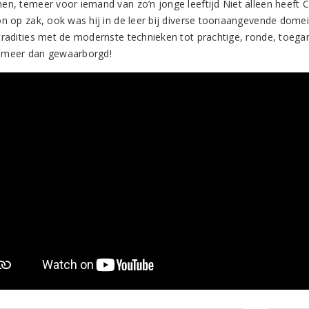
en, temeer voor iemand van zo’n jonge leeftijd Niet alleen heeft C
on op zak, ook was hij in de leer bij diverse toonaangevende domei
tradities met de modernste technieken tot prachtige, ronde, toegan
 meer dan gewaarborgd!