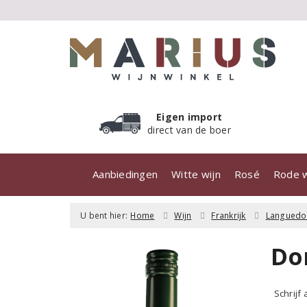
Eigen import
direct van de boer
Aanbiedingen
Witte wijn
Rosé
Rode w
U bent hier:
Home
Wijn
Frankrijk
Languedo
Do
Schrijf