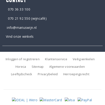
CONTACT
070 36 33 100
070 21 92 550
(wijncafé)
info@mariuswijn.nl
Vind onze winkels
Inloggen of registreren
Klantenservice
Veilig winkelen
Horeca
Sitemap
Algemene voorwaarden
Leeftijdscheck
Privacybeleid
Herroepingsrecht