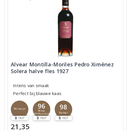
Alvear Montilla-Moriles Pedro Ximénez
Solera halve fles 1927
Intens van smaak
Perfect bij blauwe kaas
96
98
Perswijn
Wine
Parker
Enthusiast
1927
1927
1927
21,35