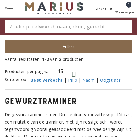
0
Menu
Verlanglijst
Winkelwagen
Filter
Aantal resultaten:
1-2
van
2
producten
Producten per pagina:
Sorteer op:
Best verkocht
|
Prijs
|
Naam
|
Oogstjaar
gewurztraminer
De gewurztraminer is een Duitse druif voor witte wijn. Dit ras,
een mutatie van de traminer, met zijn rossige schil wordt
tegenwoordig vooral geassocieerd met de weelderige wijn uit
de Elzas. Daar spelt men zijn naam als gewurztraminer,