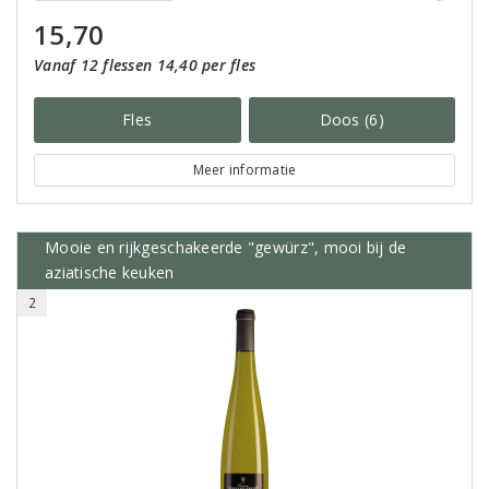
15,70
Vanaf 12 flessen 14,40 per fles
Fles
Doos (6)
Meer informatie
Mooie en rijkgeschakeerde "gewürz", mooi bij de
aziatische keuken
2