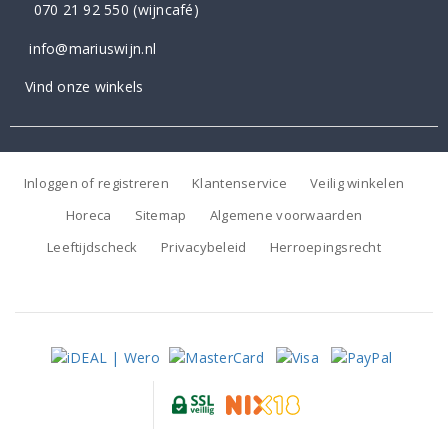
070 21 92 550
(wijncafé)
info@mariuswijn.nl
Vind onze winkels
Inloggen of registreren
Klantenservice
Veilig winkelen
Horeca
Sitemap
Algemene voorwaarden
Leeftijdscheck
Privacybeleid
Herroepingsrecht