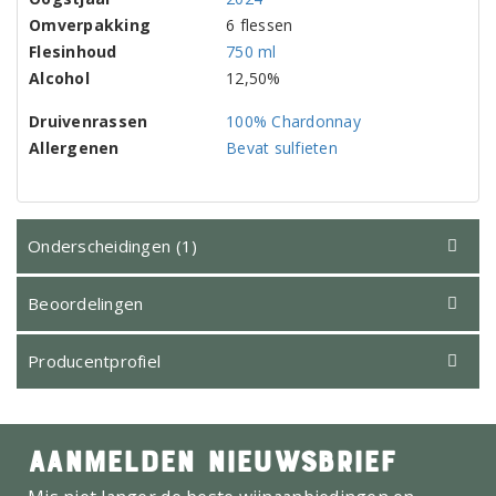
Omverpakking
6 flessen
Flesinhoud
750 ml
Alcohol
12,50%
Druivenrassen
100% Chardonnay
Allergenen
Bevat sulfieten
Onderscheidingen (1)
Beoordelingen
Producentprofiel
AANMELDEN NIEUWSBRIEF