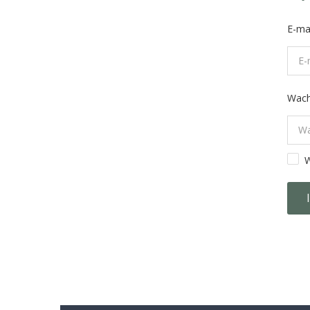
E-ma
Wac
W